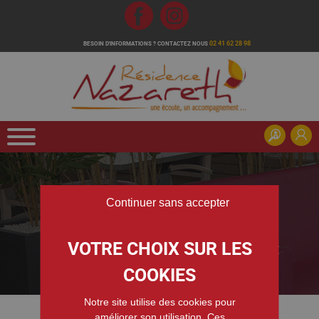
Fb
Inst
02 41 62 28 98
BESOIN D'INFORMATIONS ?
CONTACTEZ NOUS
Continuer sans accepter
CONTRAT DE SÉJOUR ET RÈGLEMENT DE
FONCTIONNEMENT
Accueil
/
Admission & Tarifs
/
Contrat de séjour Règlement de fonctionnement
Notre site utilise des cookies pour
améliorer son utilisation. Ces