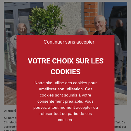
Continuer sans accepter
Notre site utilise des cookies pour
améliorer son utilisation. Ces
cookies sont soumis à votre
consentement préalable. Vous
pouvez à tout moment accepter ou
Un grand merci à Christophe THÉARD paysagiste de chez Concept & Végétal
refuser tout ou partie de ces
Au nom du PASA de la résidence Nazareth, nous tenons à remercier chaleureusement
cookies.
Christophe, paysagiste Concept & Végétal, pour le magnifique oranger qu’il nous a offert. Ce
geste généreux donne naissance à un symbole fort :
"L’Orangerie"
, le nom désormais porté par
notre espace.