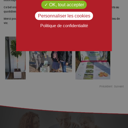
OK, tout accepter
Ce bel oranger, porteur de vie, de senteurs et de souvenirs, accompagnera nos résidents au
quotidien, dans un cadre apaisant et chaleureux.
Personnaliser les cookies
Merci pour votre générosité, votre sensibilité et votre contribution précieuse à notre lieu de
vie.
Politique de confidentialité
Précédent
Suivant