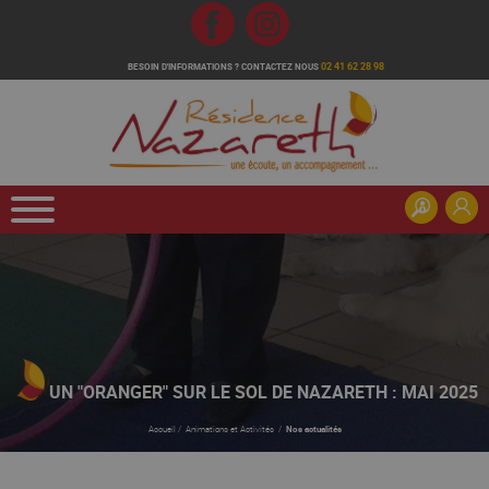
Fb
Inst
02 41 62 28 98
BESOIN D'INFORMATIONS ?
CONTACTEZ NOUS
UN "ORANGER" SUR LE SOL DE NAZARETH : MAI 2025
Accueil
/
Animations et Activités
/
Nos actualités