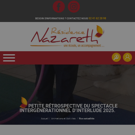
Fb
Inst
02 41 62 28 98
BESOIN D'INFORMATIONS ?
CONTACTEZ NOUS
PETITE RÉTROSPECTIVE DU SPECTACLE
INTERGÉNÉRATIONNEL D’INTERLUDE 2025.
Accueil
/
Animations et Activités
/
Nos actualités