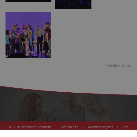
Précédent
Suivant
© 2016 Résidence Nazareth |
Plan du site
|
Mentions légales
|
Une
réalisation Mediapilote