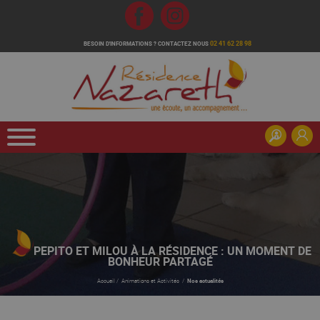
Fb
Inst
02 41 62 28 98
BESOIN D'INFORMATIONS ?
CONTACTEZ NOUS
PEPITO ET MILOU À LA RÉSIDENCE : UN MOMENT DE
BONHEUR PARTAGÉ
Accueil
/
Animations et Activités
/
Nos actualités