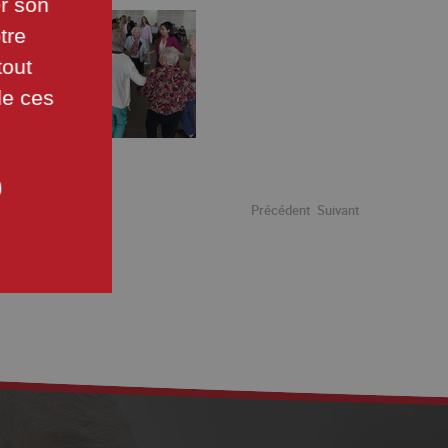
er son
tre
tout
de ces
Précédent
Suivant