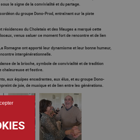
 sous le signe de la convivialité et du partage.
accordéon du
groupe Dono-Prod
, entraînant sur la piste
t résidences du Choletais et des Mauges
a marqué cette
 locaux
, venus saluer ce moment fort de rencontre et de lien
e La Romagne
ont apporté leur dynamisme et leur bonne humeur,
encontre intergénérationnelle.
danse de la brioche
, symbole de convivialité et de tradition
 chaleureuse et festive.
ants, aux équipes encadrantes, aux élus, et au groupe
Dono-
preint de joie, de musique et de lien entre les générations.
cepter