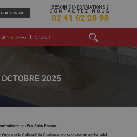
BESOIN D'INFORMATIONS ?
CONTACTEZ NOUS
US REJOINDRE
02 41 62 28 98
SION & TARIFS
CONTACT
: OCTOBRE 2025
nérationnel au Puy Saint Bonnet
 l’
Orpac
et le
Collectif du Choletais
ont organisé un
après-midi