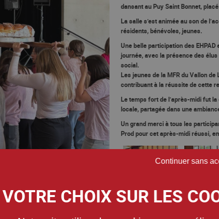
dansant
au
Puy Saint Bonnet
, placé
La salle s’est animée au son de l’
résidents, bénévoles, jeunes.
Une
belle participation
des
EHPAD e
journée, avec la présence des
élus
social.
Les
jeunes de la MFR du Vallon d
contribuant à la réussite de cette r
Le temps fort de l’après-midi fut la
locale, partagée dans une ambiance
Un grand merci à tous les particip
Prod
pour cet
après-midi réussi, em
Continuer sans ac