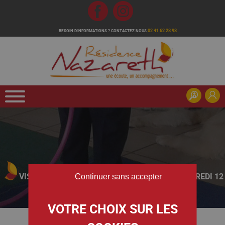
Fb
Inst
02 41 62 28 98
BESOIN D'INFORMATIONS ?
CONTACTEZ NOUS
VISITE DU LYCÉE JEANNE DELANOUE - LE MERCREDI 12
Continuer sans accepter
NOVEMBRE 2025
Accueil
/
Animations et Activités
/
Nos actualités