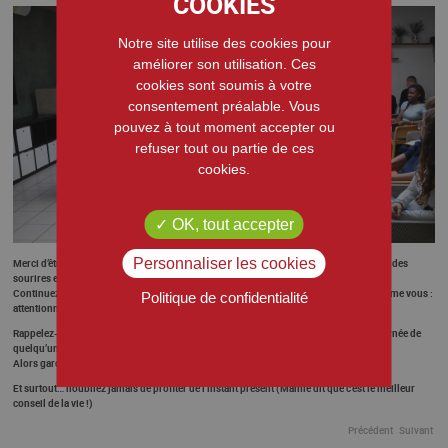
Notre site utilise des cookies pour
améliorer son utilisation. Ces
cookies sont soumis à votre
consentement préalable. Vous
pouvez à tout moment accepter ou
refuser tout ou partie de ces
cookies.
OK, tout accepter
Personnaliser les cookies
Merci d’être venus nous rendre visite hier à la résidence Nazareth. Vous avez apporté
des
sourires et de la bonne humeur
partout où vous êtes passés !
Continuez à
apprendre, écouter et partager
, car le monde a besoin de personnes comme vous :
Politique de confidentialité
attentionnées, dynamiques et pleines de cœur
Rappelez-vous : chaque petit geste compte, et même un sourire peut
illuminer la journée de
quelqu’un
!
Alors gardez votre énergie et votre enthousiasme, vous êtes sur la bonne voie
Et surtout…
n’oubliez jamais de profiter de l’instant présent
(Mamie dit que c’est le meilleur
conseil de la vie !)
Précédent
Suivant