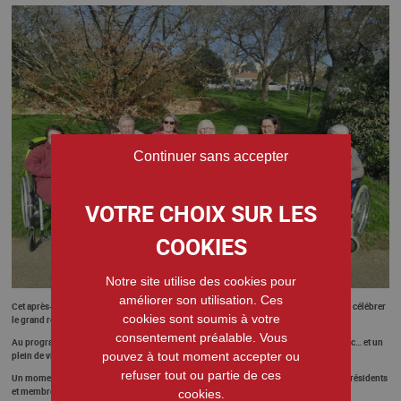
Continuer sans accepter
Notre site utilise des cookies pour
améliorer son utilisation. Ces
Cet après-midi, nos résidents ont profité d’une belle escapade au Parc de Moine pour célébrer
cookies sont soumis à votre
le grand retour du soleil !
consentement préalable. Vous
Au programme : bain de soleil, goûter au grand air, promenade dans les allées du parc… et un
pouvez à tout moment accepter ou
plein de vitamine D.
refuser tout ou partie de ces
Un moment simple, chaleureux et très apprécié, partagé dans la bonne humeur entre résidents
et membres du personnel.
cookies.