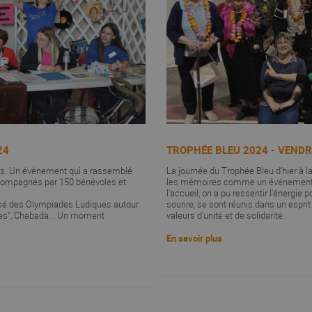
24
TROPHÉE BLEU 2024 - VENDR
es. Un évènement qui a rassemblé
La journée du Trophée Bleu d'hier à la
ccompagnés par 150 bénévoles et
les mémoires comme un événement exc
l'accueil, on a pu ressentir l'énergie 
osé des Olympiades Ludiques autour
sourire, se sont réunis dans un espri
oles", Chabada... Un moment
valeurs d'unité et de solidarité.
En savoir plus