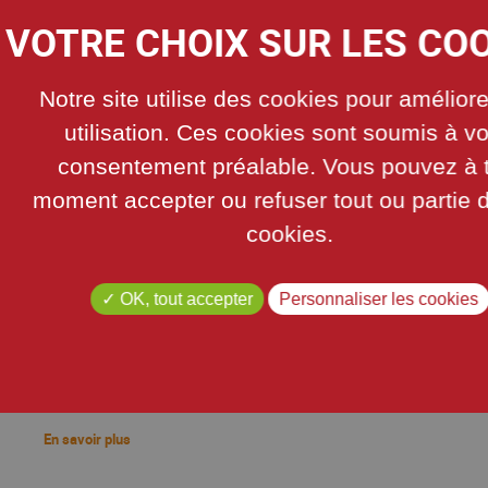
Notre site utilise des cookies pour amélior
utilisation. Ces cookies sont soumis à vo
consentement préalable. Vous pouvez à 
moment accepter ou refuser tout ou partie 
cookies.
REMISE DE MÉDAILLES DES JO 2024 - LE MERCREDI
7 AOÛT 2024
ns
La clôture et les remises de médailles des jeux Olympiques
ue
2024 ont été un moment mémorable pour les sportifs de la
OK, tout accepter
Personnaliser les cookies
résidence Nazareth, en France. Ces 15 jours de compétitions
se sont terminés sur une note exeptionnelle, marquée par une
excellente performance de la part des athlètes locaux. des
larmes de joie, des éclats de rires et un immense bonheur ont
accompagné leur participation à ces Jeux qui se déroulaient en
France, après une absence de 100 ans.
En savoir plus