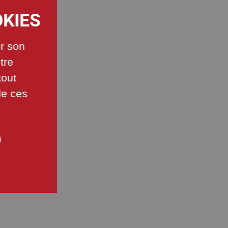
er son
tre
tout
de ces