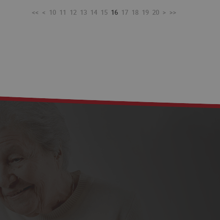
<<
<
10
11
12
13
14
15
16
17
18
19
20
>
>>